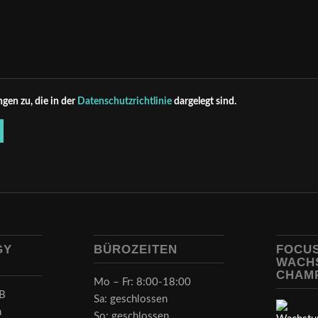
gen zu, die in der
Datenschutzrichtlinie
dargelegt sind.
GY
BÜROZEITEN
FOCU
WACH
CHAM
Mo – Fr: 8:00-18:00
B
Sa: geschlossen
h
So: geschlossen